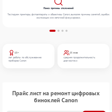
Поиск причины отклонений
Тестируем принтеры, фотоаппараты и объективы Canon, выявляя причины замятий, ошибок
экспозиции или неточной фокусировки.
15+
25 мин
лет работы по обслуживанию
средняя продолжительность
приборов Canon
диагностики
Прайс лист на ремонт цифровых
биноклей Canon