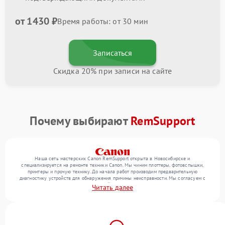
от 1430 ₽
Время работы: от 30 мин
Записаться
Скидка 20% при записи на сайте
Почему выбирают
RemSupport
Наша сеть мастерских Canon RemSupport открыта в Новосибирске и
специализируется на ремонте техники Canon. Мы чиним плоттеры, фотовспышки,
принтеры и прочую технику. До начала работ производим предварительную
диагностику устройств для обнаружения причины неисправности. Мы согласуем с
клиентом состав необходимых операций и их стоимость, затем реализуем ремонт с
Читать далее
заменой деталей по необходимости. После работ проверяем качество оказанных
услуг итоговым тестированием всех режимов техники.