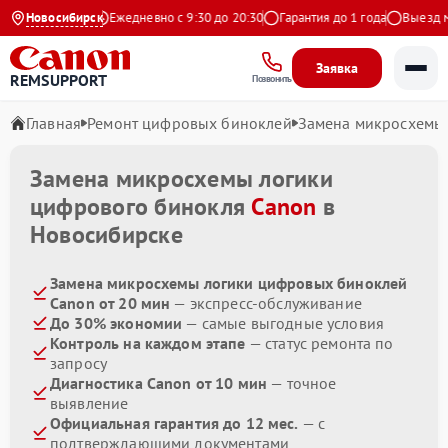
4.9 на Яндекс
Новосибирск
Ежедневно с 9:30 до 20:30
Гарантия до 1 года
Выезд мас
Заявка
REMSUPPORT
Позвонить
Главная
Ремонт цифровых биноклей
Замена микросхемы
Замена микросхемы логики
цифрового бинокля
Canon
в
Новосибирске
Замена микросхемы логики цифровых биноклей
Canon от 20 мин
— экспресс-обслуживание
До 30% экономии
— самые выгодные условия
Контроль на каждом этапе
— статус ремонта по
запросу
Диагностика Canon от 10 мин
— точное
выявление
Официальная гарантия до 12 мес.
— с
подтверждающими документами