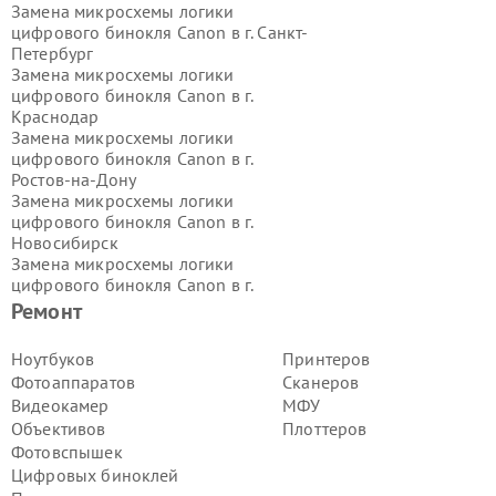
Замена микросхемы логики
цифрового бинокля Canon в г.
Санкт-
Петербург
Замена микросхемы логики
цифрового бинокля Canon в г.
Краснодар
Замена микросхемы логики
цифрового бинокля Canon в г.
Ростов-на-Дону
Замена микросхемы логики
цифрового бинокля Canon в г.
Новосибирск
Замена микросхемы логики
цифрового бинокля Canon в г.
Екатеринбург
Ремонт
Замена микросхемы логики
цифрового бинокля Canon в г.
Ноутбуков
Принтеров
Казань
Фотоаппаратов
Сканеров
Замена микросхемы логики
Видеокамер
МФУ
цифрового бинокля Canon в г.
Объективов
Плоттеров
Воронеж
Фотовспышек
Замена микросхемы логики
цифрового бинокля Canon в г.
Цифровых биноклей
Волгоград