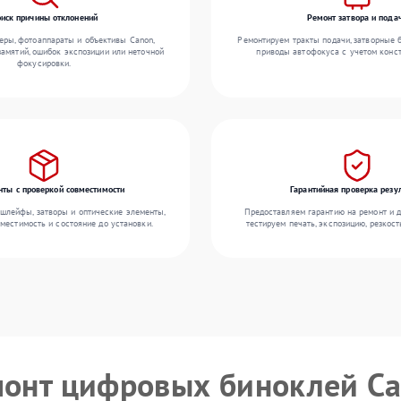
иск причины отклонений
Ремонт затвора и пода
еры, фотоаппараты и объективы Canon,
Ремонтируем тракты подачи, затворные 
амятий, ошибок экспозиции или неточной
приводы автофокуса с учетом конст
фокусировки.
ты с проверкой совместимости
Гарантийная проверка резу
 шлейфы, затворы и оптические элементы,
Предоставляем гарантию на ремонт и д
местимость и состояние до установки.
тестируем печать, экспозицию, резкост
монт цифровых биноклей C