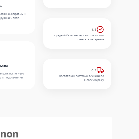
чи
блоки, диафрагмы и
рукции Canon.
4,9
средний балл мастерских по итогам
отзывов в интернете
льтата
0 ₽
етали, после чего
бесплатная доставка техники по
ь и подключение.
Новосибирску
anon