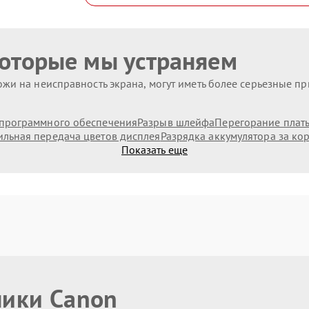
которые мы устраняем
жи на неисправность экрана, могут иметь более серьезные п
программного обеспечения
Разрыв шлейфа
Перегорание плат
льная передача цветов дисплея
Разрядка аккумулятора за ко
Показать еще
ники Canon