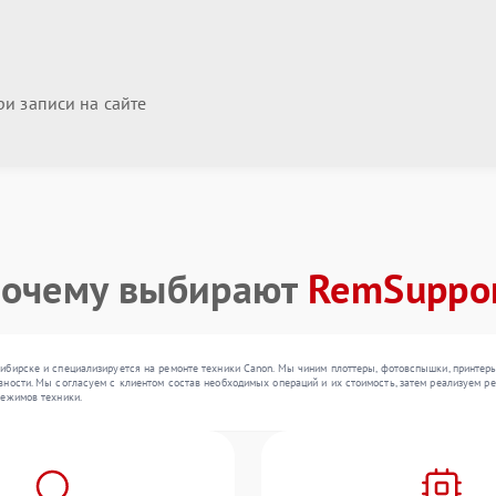
и записи на сайте
очему выбирают
RemSuppo
ибирске и специализируется на ремонте техники Canon. Мы чиним плоттеры, фотовспышки, принтеры
ности. Мы согласуем с клиентом состав необходимых операций и их стоимость, затем реализуем ре
режимов техники.