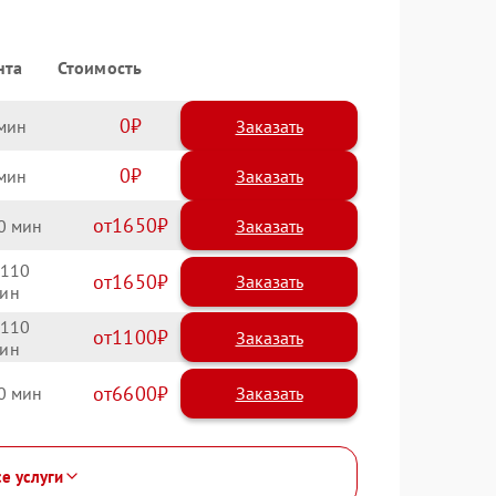
нта
Стоимость
0
Заказать
0
Заказать
1650
0
110
1650
110
1100
6600
0
се услуги