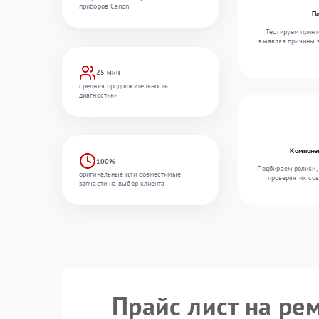
приборов Canon
По
Тестируем принт
выявляя причины з
25 мин
средняя продолжительность
диагностики
Компонен
100%
Подбираем ролики,
оригинальные или совместимые
проверяя их сов
запчасти на выбор клиента
Прайс лист на ре