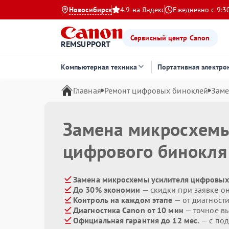
Новосибирск
4.9 на Яндекс
Ежедневно с 9:3
Сервисный центр Canon
REMSUPPORT
Компьютерная техника
Портативная электро
Главная
Ремонт цифровых биноклей
Заме
Замена микросхемы
цифрового бинокл
Замена микросхемы усилителя цифровых 
До 30% экономии
— скидки при заявке о
Контроль на каждом этапе
— от диагност
Диагностика Canon от 10 мин
— точное в
Официальная гарантия до 12 мес.
— с по