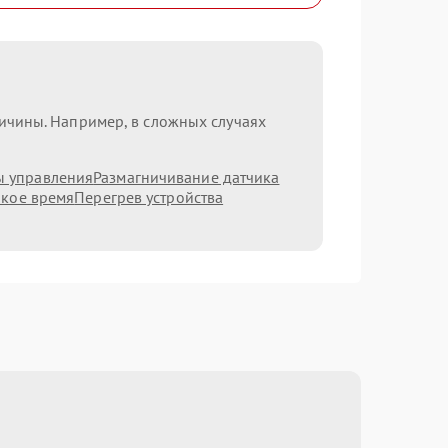
ричины. Например, в сложных случаях
ы управления
Размагничивание датчика
ркое время
Перегрев устройства