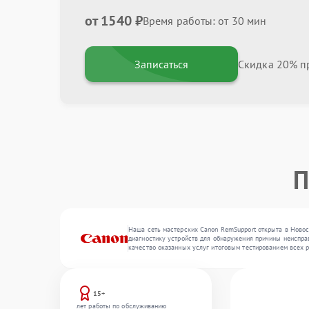
от 1540 ₽
Время работы: от 30 мин
Записаться
Скидка 20% пр
П
Наша сеть мастерских Canon RemSupport открыта в Новос
диагностику устройств для обнаружения причины неисправ
качество оказанных услуг итоговым тестированием всех 
15+
лет работы по обслуживанию