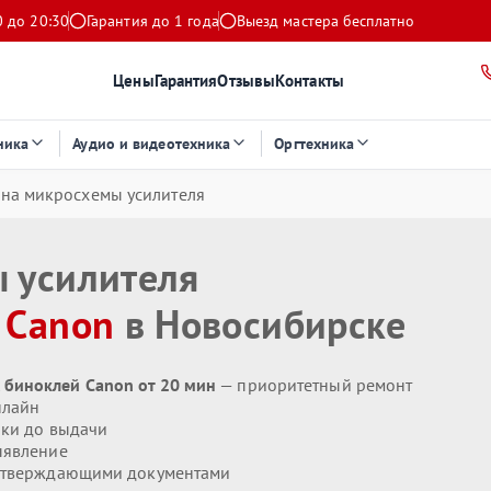
0 до 20:30
Гарантия до 1 года
Выезд мастера бесплатно
Цены
Гарантия
Отзывы
Контакты
ника
Аудио и видеотехника
Оргтехника
на микросхемы усилителя
 усилителя
я
Canon
в Новосибирске
биноклей Canon от 20 мин
— приоритетный ремонт
нлайн
ики до выдачи
ыявление
дтверждающими документами