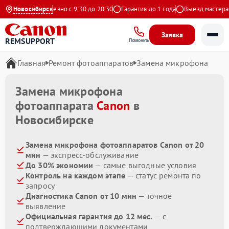
Яндекс
Новосибирск
Ежедневно с 9:30 до 20:30
Гарантия до 1 года
Выезд мастера б
Заявка
REMSUPPORT
Позвонить
Главная
Ремонт фотоаппаратов
Замена микрофона
Замена микрофона
фотоаппарата
Canon
в
Новосибирске
Замена микрофона фотоаппаратов Canon от 20
мин
— экспресс-обслуживание
До 30% экономии
— самые выгодные условия
Контроль на каждом этапе
— статус ремонта по
запросу
Диагностика Canon от 10 мин
— точное
выявление
Официальная гарантия до 12 мес.
— с
подтверждающими документами