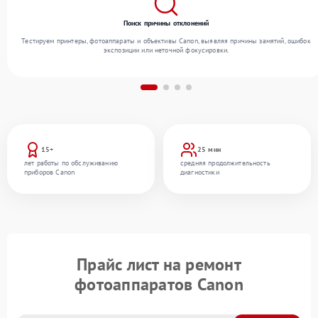
Поиск причины отклонений
Тестируем принтеры, фотоаппараты и объективы Canon, выявляя причины замятий, ошибок
экспозиции или неточной фокусировки.
15+
25 мин
лет работы по обслуживанию
средняя продолжительность
приборов Canon
диагностики
Прайс лист на ремонт
фотоаппаратов Canon