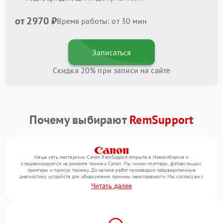
от 2970 ₽
Время работы: от 30 мин
Записаться
Скидка 20% при записи на сайте
Почему выбирают
RemSupport
Наша сеть мастерских Canon RemSupport открыта в Новосибирске и
специализируется на ремонте техники Canon. Мы чиним плоттеры, фотовспышки,
принтеры и прочую технику. До начала работ производим предварительную
диагностику устройств для обнаружения причины неисправности. Мы согласуем с
клиентом состав необходимых операций и их стоимость, затем реализуем ремонт с
Читать далее
заменой деталей по необходимости. После работ проверяем качество оказанных
услуг итоговым тестированием всех режимов техники.