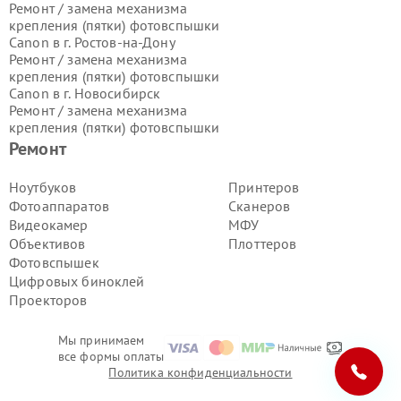
Ремонт / замена механизма
крепления (пятки) фотовспышки
Canon в г.
Ростов-на-Дону
Ремонт / замена механизма
крепления (пятки) фотовспышки
Canon в г.
Новосибирск
Ремонт / замена механизма
крепления (пятки) фотовспышки
Canon в г.
Екатеринбург
Ремонт
Ремонт / замена механизма
крепления (пятки) фотовспышки
Ноутбуков
Принтеров
Canon в г.
Казань
Фотоаппаратов
Сканеров
Ремонт / замена механизма
Видеокамер
МФУ
крепления (пятки) фотовспышки
Объективов
Плоттеров
Canon в г.
Воронеж
Фотовспышек
Ремонт / замена механизма
крепления (пятки) фотовспышки
Цифровых биноклей
Canon в г.
Волгоград
Проекторов
Ремонт / замена механизма
крепления (пятки) фотовспышки
Мы принимаем
Canon в г.
Самара
все формы оплаты
Ремонт / замена механизма
Политика конфиденциальности
крепления (пятки) фотовспышки
Canon в г.
Пермь