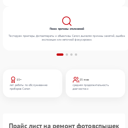
заменой деталей по необходимости. После работ проверяем качество оказанных
услуг итоговым тестированием всех режимов техники.
Поиск причины отклонений
Тестируем принтеры, фотоаппараты и объективы Canon, выявляя причины замятий, ошибок
экспозиции или неточной фокусировки.
15+
25 мин
лет работы по обслуживанию
средняя продолжительность
приборов Canon
диагностики
Прайс лист на ремонт фотовспышек