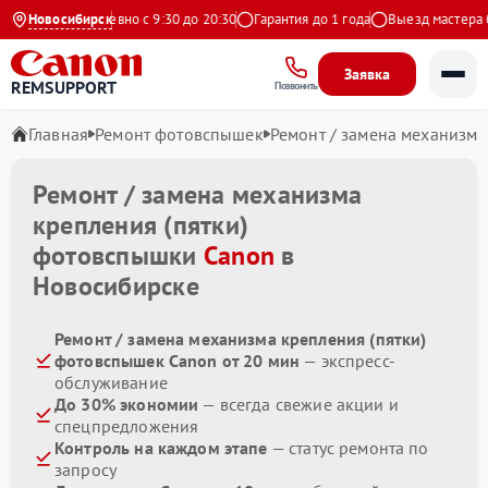
ндекс
Новосибирск
Ежедневно с 9:30 до 20:30
Гарантия до 1 года
Выезд мастера бе
Заявка
REMSUPPORT
Позвонить
Главная
Ремонт фотовспышек
Ремонт / замена механизма
Ремонт / замена механизма
крепления (пятки)
фотовспышки
Canon
в
Новосибирске
Ремонт / замена механизма крепления (пятки)
фотовспышек Canon от 20 мин
— экспресс-
обслуживание
До 30% экономии
— всегда свежие акции и
спецпредложения
Контроль на каждом этапе
— статус ремонта по
запросу