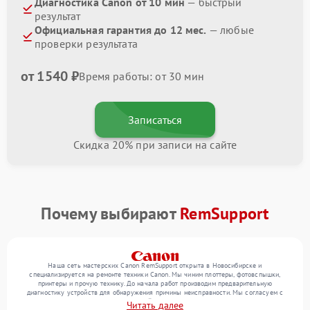
Диагностика Canon от 10 мин
— быстрый
результат
Официальная гарантия до 12 мес.
— любые
проверки результата
от 1540 ₽
Время работы: от 30 мин
Записаться
Скидка 20% при записи на сайте
Почему выбирают
RemSupport
Наша сеть мастерских Canon RemSupport открыта в Новосибирске и
специализируется на ремонте техники Canon. Мы чиним плоттеры, фотовспышки,
принтеры и прочую технику. До начала работ производим предварительную
диагностику устройств для обнаружения причины неисправности. Мы согласуем с
клиентом состав необходимых операций и их стоимость, затем реализуем ремонт с
Читать далее