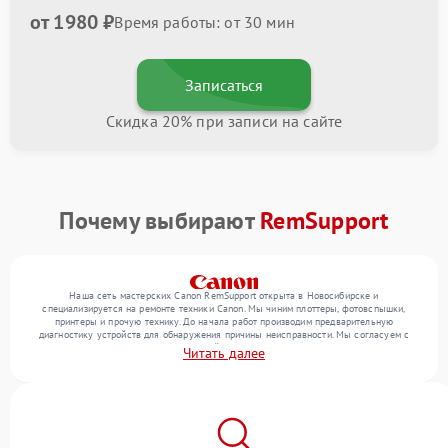
от 1980 ₽
Время работы: от 30 мин
Записаться
Скидка 20% при записи на сайте
Почему выбирают
RemSupport
Наша сеть мастерских Canon RemSupport открыта в Новосибирске и
специализируется на ремонте техники Canon. Мы чиним плоттеры, фотовспышки,
принтеры и прочую технику. До начала работ производим предварительную
диагностику устройств для обнаружения причины неисправности. Мы согласуем с
клиентом состав необходимых операций и их стоимость, затем реализуем ремонт с
Читать далее
заменой деталей по необходимости. После работ проверяем качество оказанных
услуг итоговым тестированием всех режимов техники.