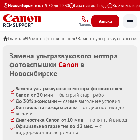
Яндекс
Новосибирск
Ежедневно с 9:30 до 20:30
Гарантия до 1 года
Выезд мастера бе
Заявка
REMSUPPORT
Позвонить
Главная
Ремонт фотовспышек
Замена ультразвукового мо
Замена ультразвукового мотора
фотовспышки
Canon
в
Новосибирске
Замена ультразвукового мотора фотовспышек
Canon от 20 мин
— быстрый старт работ
До 30% экономии
— самые выгодные условия
Контроль на каждом этапе
— от диагностики до
выдачи
Диагностика Canon от 10 мин
— понятный вывод
Официальная гарантия до 12 мес.
— с
поддержкой после ремонта