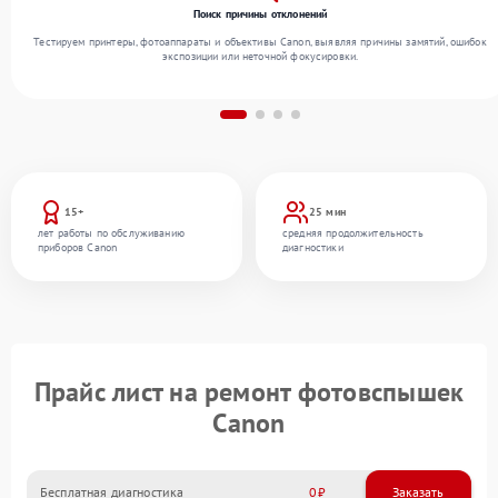
Поиск причины отклонений
Тестируем принтеры, фотоаппараты и объективы Canon, выявляя причины замятий, ошибок
экспозиции или неточной фокусировки.
15+
25 мин
лет работы по обслуживанию
средняя продолжительность
приборов Canon
диагностики
Прайс лист на ремонт фотовспышек
Canon
Бесплатная диагностика
0
Заказать