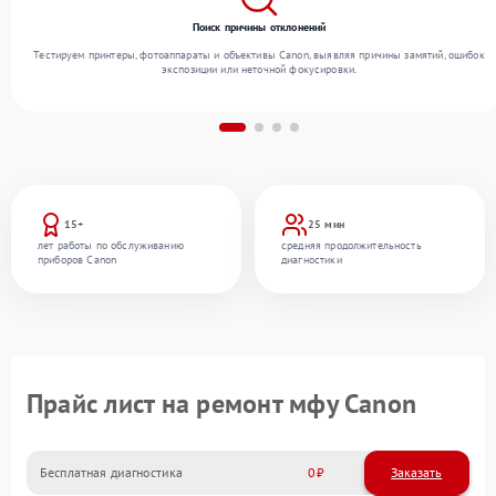
Поиск причины отклонений
Тестируем принтеры, фотоаппараты и объективы Canon, выявляя причины замятий, ошибок
экспозиции или неточной фокусировки.
15+
25 мин
лет работы по обслуживанию
средняя продолжительность
приборов Canon
диагностики
Прайс лист на ремонт мфу Canon
Бесплатная диагностика
0
Заказать