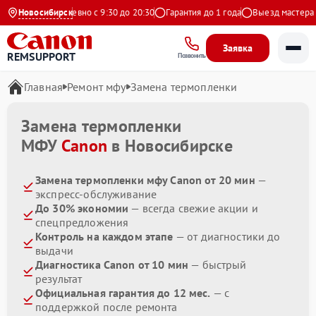
Яндекс
Новосибирск
Ежедневно с 9:30 до 20:30
Гарантия до 1 года
Выезд мастера бе
Заявка
REMSUPPORT
Позвонить
Главная
Ремонт мфу
Замена термопленки
Замена термопленки
МФУ
Canon
в Новосибирске
Замена термопленки мфу Canon от 20 мин
—
экспресс-обслуживание
До 30% экономии
— всегда свежие акции и
спецпредложения
Контроль на каждом этапе
— от диагностики до
выдачи
Диагностика Canon от 10 мин
— быстрый
результат
Официальная гарантия до 12 мес.
— с
поддержкой после ремонта