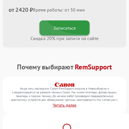
от 2420 ₽
Время работы: от 30 мин
Записаться
Скидка 20% при записи на сайте
Почему выбирают
RemSupport
Наша сеть мастерских Canon RemSupport открыта в Новосибирске и
специализируется на ремонте техники Canon. Мы чиним плоттеры, фотовспышки,
принтеры и прочую технику. До начала работ производим предварительную
диагностику устройств для обнаружения причины неисправности. Мы согласуем с
клиентом состав необходимых операций и их стоимость, затем реализуем ремонт с
Читать далее
заменой деталей по необходимости. После работ проверяем качество оказанных
услуг итоговым тестированием всех режимов техники.