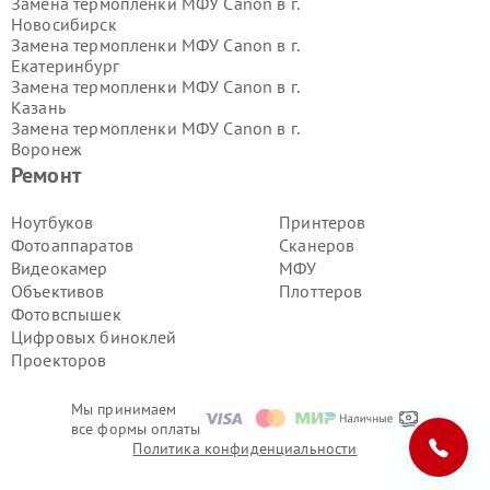
Замена термопленки МФУ Canon в г.
Новосибирск
Замена термопленки МФУ Canon в г.
Екатеринбург
Замена термопленки МФУ Canon в г.
Казань
Замена термопленки МФУ Canon в г.
Воронеж
Замена термопленки МФУ Canon в г.
Ремонт
Волгоград
Замена термопленки МФУ Canon в г.
Ноутбуков
Принтеров
Самара
Фотоаппаратов
Сканеров
Замена термопленки МФУ Canon в г.
Видеокамер
МФУ
Пермь
Объективов
Плоттеров
Замена термопленки МФУ Canon в г.
Фотовспышек
Красноярск
Замена термопленки МФУ Canon в г.
Цифровых биноклей
Ижевск
Проекторов
Замена термопленки МФУ Canon в г.
Челябинск
Мы принимаем
Замена термопленки МФУ Canon в г.
все формы оплаты
Тюмень
Политика конфиденциальности
Замена термопленки МФУ Canon в г.
Уфа