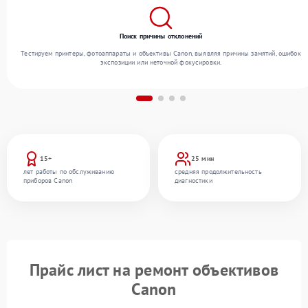
Поиск причины отклонений
Тестируем принтеры, фотоаппараты и объективы Canon, выявляя причины замятий, ошибок
экспозиции или неточной фокусировки.
15+
25 мин
лет работы по обслуживанию
средняя продолжительность
приборов Canon
диагностики
Прайс лист на ремонт объективов
Canon