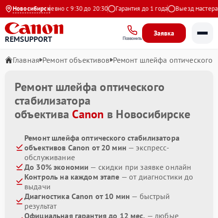
Яндекс
Новосибирск
Ежедневно с 9:30 до 20:30
Гарантия до 1 года
Выезд мастера б
Заявка
REMSUPPORT
Позвонить
Главная
Ремонт объективов
Ремонт шлейфа оптического 
Ремонт шлейфа оптического
стабилизатора
объектива
Canon
в Новосибирске
Ремонт шлейфа оптического стабилизатора
объективов Canon от 20 мин
— экспресс-
обслуживание
До 30% экономии
— скидки при заявке онлайн
Контроль на каждом этапе
— от диагностики до
выдачи
Диагностика Canon от 10 мин
— быстрый
результат
Официальная гарантия до 12 мес.
— любые