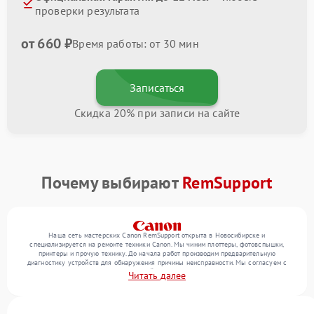
проверки результата
от 660 ₽
Время работы: от 30 мин
Записаться
Скидка 20% при записи на сайте
Почему выбирают
RemSupport
Наша сеть мастерских Canon RemSupport открыта в Новосибирске и
специализируется на ремонте техники Canon. Мы чиним плоттеры, фотовспышки,
принтеры и прочую технику. До начала работ производим предварительную
диагностику устройств для обнаружения причины неисправности. Мы согласуем с
клиентом состав необходимых операций и их стоимость, затем реализуем ремонт с
Читать далее
заменой деталей по необходимости. После работ проверяем качество оказанных
услуг итоговым тестированием всех режимов техники.