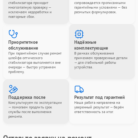
стабилизатора проходит
сопровождается прописанными
многоэтапную проверку —
гарантийными условиями — без
исключаем недоработки и
размытых формулировок.
повторные сбои.
Приоритетное
Надёжные
обслуживание
комплектующие
При гарантийном случае ремонт
В рамках обслуживания
шлейфа оптического
применяем проверенные детали
стабилизатора выполняется вне
— для стабильной работы
очереди — быстро устраняем
устройства.
проблему.
Поддержка после
Результат под гарантией
Консультируем по эксплуатации
Наша работа направлена на
— помогаем продлить срок
уверенный результат — берём
службы после выполнения
ответственность за итог.
ремонта.
Оставьте заявку на ремонт