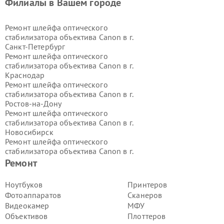
Филиалы в Вашем городе
Ремонт шлейфа оптического
стабилизатора объектива Canon в г.
Санкт-Петербург
Ремонт шлейфа оптического
стабилизатора объектива Canon в г.
Краснодар
Ремонт шлейфа оптического
стабилизатора объектива Canon в г.
Ростов-на-Дону
Ремонт шлейфа оптического
стабилизатора объектива Canon в г.
Новосибирск
Ремонт шлейфа оптического
стабилизатора объектива Canon в г.
Екатеринбург
Ремонт
Ремонт шлейфа оптического
стабилизатора объектива Canon в г.
Ноутбуков
Принтеров
Казань
Фотоаппаратов
Сканеров
Ремонт шлейфа оптического
Видеокамер
МФУ
стабилизатора объектива Canon в г.
Объективов
Плоттеров
Воронеж