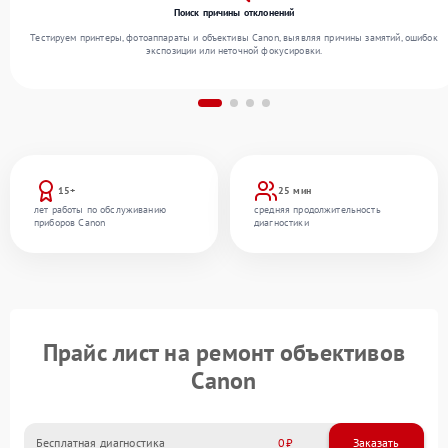
Поиск причины отклонений
Тестируем принтеры, фотоаппараты и объективы Canon, выявляя причины замятий, ошибок
экспозиции или неточной фокусировки.
15+
25 мин
лет работы по обслуживанию
средняя продолжительность
приборов Canon
диагностики
Прайс лист на ремонт объективов
Canon
Бесплатная диагностика
0
Заказать