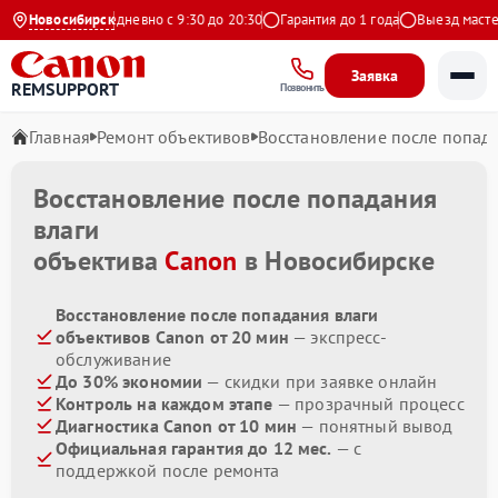
на Яндекс
Новосибирск
Ежедневно с 9:30 до 20:30
Гарантия до 1 года
Выезд мастера
Заявка
REMSUPPORT
Позвонить
Главная
Ремонт объективов
Восстановление после попад
Восстановление после попадания
влаги
объектива
Canon
в Новосибирске
Восстановление после попадания влаги
объективов Canon от 20 мин
— экспресс-
обслуживание
До 30% экономии
— скидки при заявке онлайн
Контроль на каждом этапе
— прозрачный процесс
Диагностика Canon от 10 мин
— понятный вывод
Официальная гарантия до 12 мес.
— с
поддержкой после ремонта