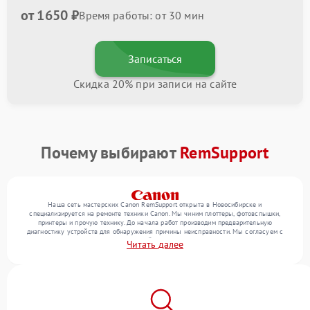
от 1650 ₽
Время работы: от 30 мин
Записаться
Скидка 20% при записи на сайте
Почему выбирают
RemSupport
Наша сеть мастерских Canon RemSupport открыта в Новосибирске и
специализируется на ремонте техники Canon. Мы чиним плоттеры, фотовспышки,
принтеры и прочую технику. До начала работ производим предварительную
диагностику устройств для обнаружения причины неисправности. Мы согласуем с
клиентом состав необходимых операций и их стоимость, затем реализуем ремонт с
Читать далее
заменой деталей по необходимости. После работ проверяем качество оказанных
услуг итоговым тестированием всех режимов техники.