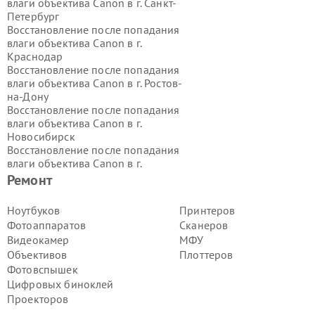
влаги объектива Canon в г.
Санкт-
Петербург
Восстановление после попадания
влаги объектива Canon в г.
Краснодар
Восстановление после попадания
влаги объектива Canon в г.
Ростов-
на-Дону
Восстановление после попадания
влаги объектива Canon в г.
Новосибирск
Восстановление после попадания
влаги объектива Canon в г.
Екатеринбург
Ремонт
Восстановление после попадания
влаги объектива Canon в г.
Казань
Ноутбуков
Принтеров
Восстановление после попадания
Фотоаппаратов
Сканеров
влаги объектива Canon в г.
Воронеж
Видеокамер
МФУ
Восстановление после попадания
Объективов
Плоттеров
влаги объектива Canon в г.
Волгоград
Фотовспышек
Восстановление после попадания
влаги объектива Canon в г.
Самара
Цифровых биноклей
Восстановление после попадания
Проекторов
влаги объектива Canon в г.
Пермь