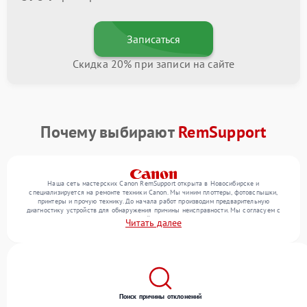
Записаться
Скидка 20% при записи на сайте
Почему выбирают
RemSupport
Наша сеть мастерских Canon RemSupport открыта в Новосибирске и
специализируется на ремонте техники Canon. Мы чиним плоттеры, фотовспышки,
принтеры и прочую технику. До начала работ производим предварительную
диагностику устройств для обнаружения причины неисправности. Мы согласуем с
клиентом состав необходимых операций и их стоимость, затем реализуем ремонт с
Читать далее
заменой деталей по необходимости. После работ проверяем качество оказанных
услуг итоговым тестированием всех режимов техники.
Поиск причины отклонений