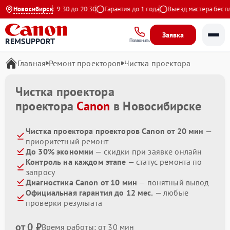
Ежедневно с 9:30 до 20:30
Новосибирск
Гарантия до 1 года
Выезд мастера бесплат
Заявка
REMSUPPORT
Позвонить
Главная
Ремонт проекторов
Чистка проектора
Чистка проектора
проектора
Canon
в Новосибирске
Чистка проектора проекторов Canon от 20 мин
—
приоритетный ремонт
До 30% экономии
— скидки при заявке онлайн
Контроль на каждом этапе
— статус ремонта по
запросу
Диагностика Canon от 10 мин
— понятный вывод
Официальная гарантия до 12 мес.
— любые
проверки результата
от 0 ₽
Время работы: от 30 мин