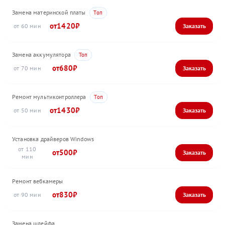
Замена материнской платы
1420
60
Замена аккумулятора
680
70
Ремонт мультиконтроллера
1430
50
Установка драйверов Windows
110
500
Ремонт вебкамеры
830
90
Замена шлейфа