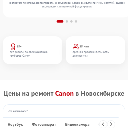
Тестируем принтеры, фотоаппараты и объективы Canon, выявляя причины замятий, ошибок
экспозиции или неточной фокусировки.
15+
25 мин
лет работы по обслуживанию
средняя продолжительность
приборов Canon
диагностики
Цены на ремонт
Canon
в Новосибирске
Что сломалось?
Ноутбук
Фотоаппарат
Видеокамера
Объектив
Ф