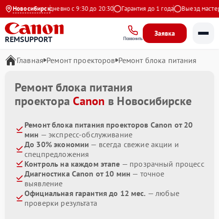
а Яндекс
Новосибирск
Ежедневно с 9:30 до 20:30
Гарантия до 1 года
Выезд мастера 
Заявка
REMSUPPORT
Позвонить
Главная
Ремонт проекторов
Ремонт блока питания
Ремонт блока питания
проектора
Canon
в Новосибирске
Ремонт блока питания проекторов Canon от 20
мин
— экспресс-обслуживание
До 30% экономии
— всегда свежие акции и
спецпредложения
Контроль на каждом этапе
— прозрачный процесс
Диагностика Canon от 10 мин
— точное
выявление
Официальная гарантия до 12 мес.
— любые
проверки результата