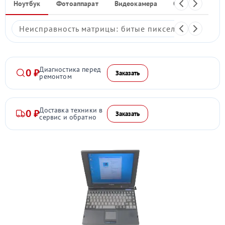
Ноутбук
Фотоаппарат
Видеокамера
Объектив
Ф
Неисправность матрицы: битые пиксели, мерцание,
Диагностика перед
0 ₽
Заказать
ремонтом
Доставка техники в
0 ₽
Заказать
сервис и обратно