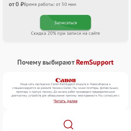
от 0 ₽
Время работы: от 30 мин
Записаться
Скидка 20% при записи на сайте
Почему выбирают
RemSupport
Наша сеть мастерских Canon RemSupport открыта в Новосибирске и
специализируется на ремонте техники Canon. Мы чиним плоттеры, фотовспышки,
принтеры и прочую технику. До начала работ производим предварительную
диагностику устройств для обнаружения причины неисправности. Мы согласуем с
клиентом состав необходимых операций и их стоимость, затем реализуем ремонт с
Читать далее
заменой деталей по необходимости. После работ проверяем качество оказанных
услуг итоговым тестированием всех режимов техники.