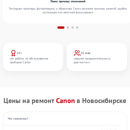
Поиск причины отклонений
Тестируем принтеры, фотоаппараты и объективы Canon, выявляя причины замятий, ошибок
экспозиции или неточной фокусировки.
15+
25 мин
лет работы по обслуживанию
средняя продолжительность
приборов Canon
диагностики
Цены на ремонт
Canon
в Новосибирске
Что сломалось?