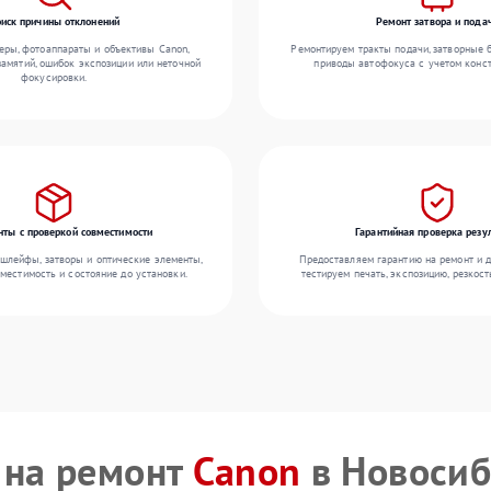
иск причины отклонений
Ремонт затвора и пода
еры, фотоаппараты и объективы Canon,
Ремонтируем тракты подачи, затворные 
амятий, ошибок экспозиции или неточной
приводы автофокуса с учетом конст
фокусировки.
ты с проверкой совместимости
Гарантийная проверка резу
 шлейфы, затворы и оптические элементы,
Предоставляем гарантию на ремонт и д
местимость и состояние до установки.
тестируем печать, экспозицию, резкост
 на ремонт
Canon
в Новосиб