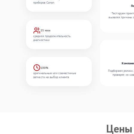
приборов Canon
По
Тестируем принт
выявляя причины з
25 мин
средняя продолжительность
диагностики
Компонен
100%
Подбираем ролики,
оригинальные или совместимые
проверяя их сов
запчасти на выбор клиента
Цены