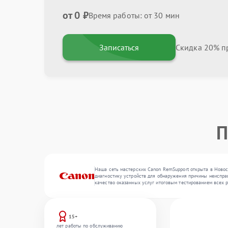
от 0 ₽
Время работы: от 30 мин
Записаться
Скидка 20% пр
П
Наша сеть мастерских Canon RemSupport открыта в Новос
диагностику устройств для обнаружения причины неисправ
качество оказанных услуг итоговым тестированием всех 
15+
лет работы по обслуживанию