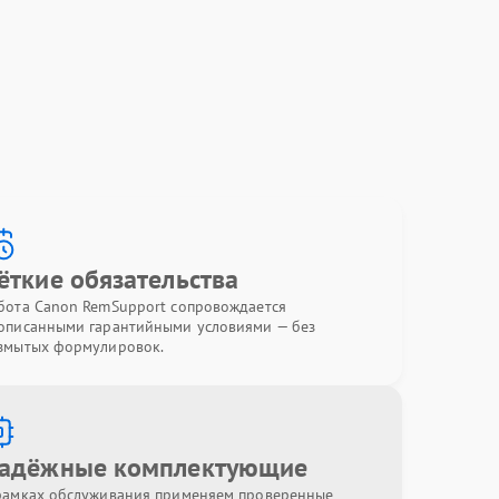
ёткие обязательства
бота Canon RemSupport сопровождается
описанными гарантийными условиями — без
змытых формулировок.
адёжные комплектующие
рамках обслуживания применяем проверенные