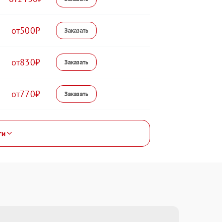
500
830
770
ги