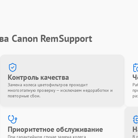
тва Canon RemSupport
Контроль качества
Ч
Замена колеса цветофильтров проходит
Ра
многоэтапную проверку — исключаем недоработки и
пр
повторные сбои.
ра
Приоритетное обслуживание
Н
При гарантийном случае замена колеса
В 