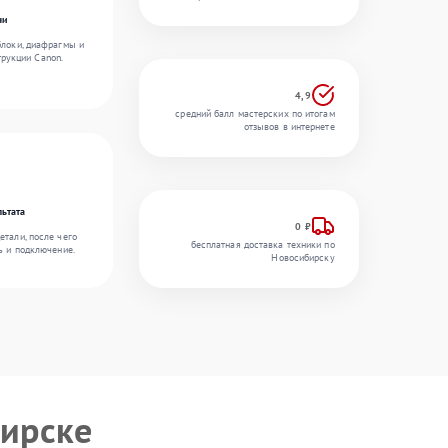
чи
блоки, диафрагмы и
рукции Canon.
4,9
средний балл мастерских по итогам
отзывов в интернете
льтата
0 ₽
етали, после чего
бесплатная доставка техники по
ь и подключение.
Новосибирску
ирске