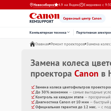
Новосибирск
4.9 на Яндекс
Ежедневно с 9:3
Сервисный центр Canon
REMSUPPORT
Компьютерная техника
Портативная электро
Главная
Ремонт проекторов
Замена колес
Замена колеса цве
проектора
Canon
в 
Замена колеса цветофильтров проекторов
До 30% экономии
— самые выгодные усл
Контроль на каждом этапе
— прозрачный
Диагностика Canon от 10 мин
— быстрый р
Официальная гарантия до 12 мес.
— с по