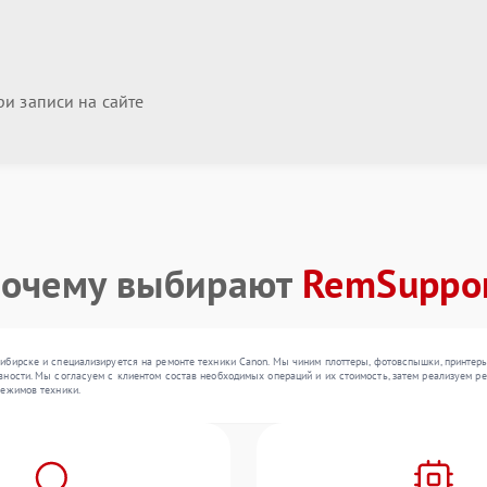
и записи на сайте
очему выбирают
RemSuppo
ибирске и специализируется на ремонте техники Canon. Мы чиним плоттеры, фотовспышки, принтеры
ности. Мы согласуем с клиентом состав необходимых операций и их стоимость, затем реализуем ре
режимов техники.