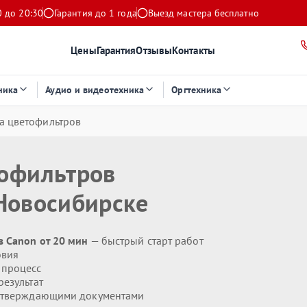
0 до 20:30
Гарантия до 1 года
Выезд мастера бесплатно
Цены
Гарантия
Отзывы
Контакты
ника
Аудио и видеотехника
Оргтехника
а цветофильтров
тофильтров
Новосибирске
 Canon от 20 мин
— быстрый старт работ
овия
 процесс
езультат
дтверждающими документами