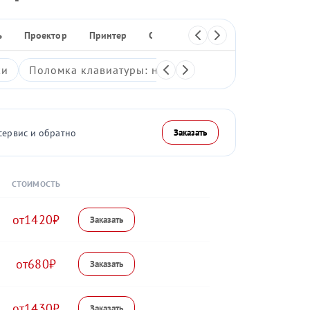
ь
Проектор
Принтер
Сканер
МФУ
Плоттер
ки
Поломка клавиатуры: неработающие клавиши, зали
сервис и обратно
Заказать
СТОИМОСТЬ
1420
680
1430