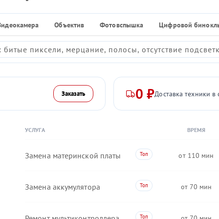
Видеокамера
Объектив
Фотовспышка
Цифровой бинокл
 битые пиксели, мерцание, полосы, отсутствие подсвет
0 ₽
Доставка техники в 
Заказать
УСЛУГА
ВРЕМЯ
Замена материнской платы
110
Замена аккумулятора
70
Ремонт мультиконтроллера
70