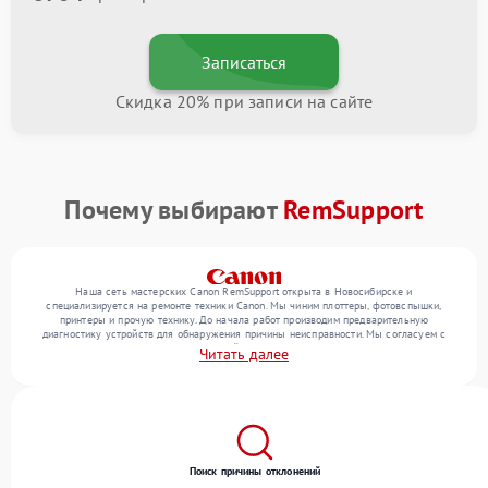
Записаться
Скидка 20% при записи на сайте
Почему выбирают
RemSupport
Наша сеть мастерских Canon RemSupport открыта в Новосибирске и
специализируется на ремонте техники Canon. Мы чиним плоттеры, фотовспышки,
принтеры и прочую технику. До начала работ производим предварительную
диагностику устройств для обнаружения причины неисправности. Мы согласуем с
клиентом состав необходимых операций и их стоимость, затем реализуем ремонт с
Читать далее
заменой деталей по необходимости. После работ проверяем качество оказанных
услуг итоговым тестированием всех режимов техники.
Поиск причины отклонений