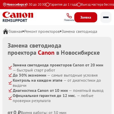
Ежедневно с 9:30 до 20:30
Новосибирск
Гарантия до 1 года
Выезд мастера бесплатн
Заявка
REMSUPPORT
Позвонить
Главная
Ремонт проекторов
Замена светодиода
Замена светодиода
проектора
Canon
в Новосибирске
Замена светодиода проекторов Canon от 20 мин
— быстрый старт работ
До 30% экономии
— самые выгодные условия
Контроль на каждом этапе
— от диагностики до
выдачи
Диагностика Canon от 10 мин
— понятный вывод
Официальная гарантия до 12 мес.
— любые
проверки результата
от 0 ₽
Время работы: от 30 мин