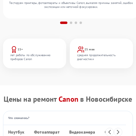
Тестируем принтеры, фотоаппараты и объективы Canon, выявляя причины замятий, ошибок
экспозиции или неточной фокусировки.
15+
25 мин
лет работы по обслуживанию
средняя продолжительность
приборов Canon
диагностики
Цены на ремонт
Canon
в Новосибирске
Что сломалось?
Ноутбук
Фотоаппарат
Видеокамера
Объектив
Ф