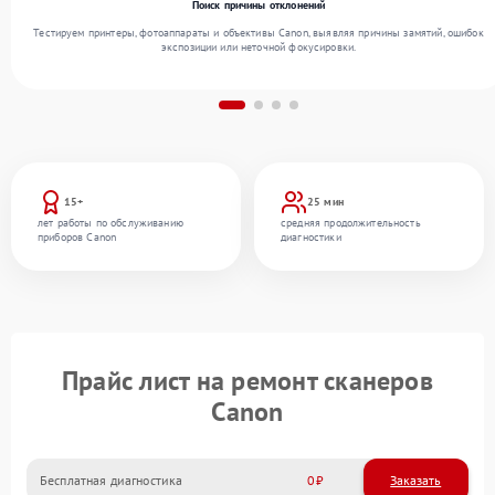
Поиск причины отклонений
Тестируем принтеры, фотоаппараты и объективы Canon, выявляя причины замятий, ошибок
экспозиции или неточной фокусировки.
15+
25 мин
лет работы по обслуживанию
средняя продолжительность
приборов Canon
диагностики
Прайс лист на ремонт сканеров
Canon
Бесплатная диагностика
0
Заказать