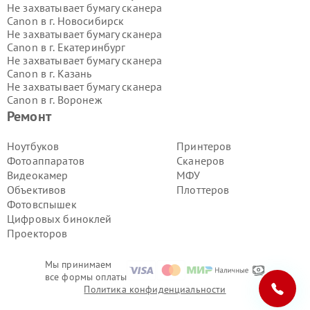
Не захватывает бумагу сканера
Canon в г.
Новосибирск
Не захватывает бумагу сканера
Canon в г.
Екатеринбург
Не захватывает бумагу сканера
Canon в г.
Казань
Не захватывает бумагу сканера
Canon в г.
Воронеж
Не захватывает бумагу сканера
Ремонт
Canon в г.
Волгоград
Не захватывает бумагу сканера
Ноутбуков
Принтеров
Canon в г.
Самара
Фотоаппаратов
Сканеров
Не захватывает бумагу сканера
Видеокамер
МФУ
Canon в г.
Пермь
Объективов
Плоттеров
Не захватывает бумагу сканера
Фотовспышек
Canon в г.
Красноярск
Не захватывает бумагу сканера
Цифровых биноклей
Canon в г.
Ижевск
Проекторов
Не захватывает бумагу сканера
Canon в г.
Челябинск
Мы принимаем
Не захватывает бумагу сканера
все формы оплаты
Canon в г.
Тюмень
Политика конфиденциальности
Не захватывает бумагу сканера