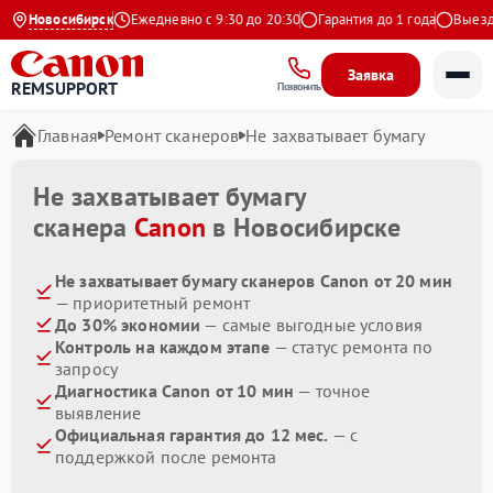
4.9 на Яндекс
Новосибирск
Ежедневно с 9:30 до 20:30
Гарантия до 1 года
Выезд м
Заявка
REMSUPPORT
Позвонить
Главная
Ремонт сканеров
Не захватывает бумагу
Не захватывает бумагу
сканера
Canon
в Новосибирске
Не захватывает бумагу сканеров Canon от 20 мин
— приоритетный ремонт
До 30% экономии
— самые выгодные условия
Контроль на каждом этапе
— статус ремонта по
запросу
Диагностика Canon от 10 мин
— точное
выявление
Официальная гарантия до 12 мес.
— с
поддержкой после ремонта