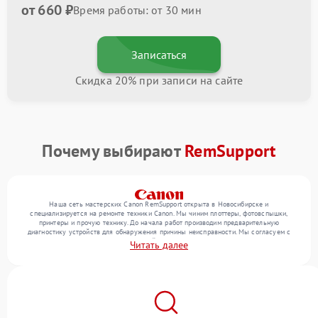
от 660 ₽
Время работы: от 30 мин
Записаться
Скидка 20% при записи на сайте
Почему выбирают
RemSupport
Наша сеть мастерских Canon RemSupport открыта в Новосибирске и
специализируется на ремонте техники Canon. Мы чиним плоттеры, фотовспышки,
принтеры и прочую технику. До начала работ производим предварительную
диагностику устройств для обнаружения причины неисправности. Мы согласуем с
клиентом состав необходимых операций и их стоимость, затем реализуем ремонт с
Читать далее
заменой деталей по необходимости. После работ проверяем качество оказанных
услуг итоговым тестированием всех режимов техники.