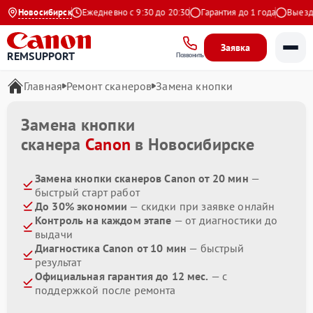
4.9 на Яндекс
Новосибирск
Ежедневно с 9:30 до 20:30
Гарантия до 1 года
Выезд ма
Заявка
REMSUPPORT
Позвонить
Главная
Ремонт сканеров
Замена кнопки
Замена кнопки
сканера
Canon
в Новосибирске
Замена кнопки сканеров Canon от 20 мин
—
быстрый старт работ
До 30% экономии
— скидки при заявке онлайн
Контроль на каждом этапе
— от диагностики до
выдачи
Диагностика Canon от 10 мин
— быстрый
результат
Официальная гарантия до 12 мес.
— с
поддержкой после ремонта