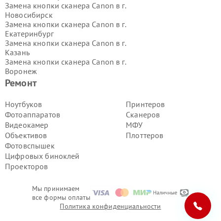
Замена кнопки сканера Canon в г.
Новосибирск
Замена кнопки сканера Canon в г.
Екатеринбург
Замена кнопки сканера Canon в г.
Казань
Замена кнопки сканера Canon в г.
Воронеж
Замена кнопки сканера Canon в г.
Ремонт
Волгоград
Замена кнопки сканера Canon в г.
Ноутбуков
Принтеров
Самара
Фотоаппаратов
Сканеров
Замена кнопки сканера Canon в г.
Видеокамер
МФУ
Пермь
Объективов
Плоттеров
Замена кнопки сканера Canon в г.
Фотовспышек
Красноярск
Замена кнопки сканера Canon в г.
Цифровых биноклей
Ижевск
Проекторов
Замена кнопки сканера Canon в г.
Челябинск
Мы принимаем
Замена кнопки сканера Canon в г.
все формы оплаты
Тюмень
Политика конфиденциальности
Замена кнопки сканера Canon в г.