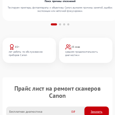
Поиск причины отклонений
Тестируем принтеры, фотоаппараты и объективы Canon, выявляя причины замятий, ошибок
экспозиции или неточной фокусировки.
15+
25 мин
лет работы по обслуживанию
средняя продолжительность
приборов Canon
диагностики
Прайс лист на ремонт сканеров
Canon
Бесплатная диагностика
0
Заказать