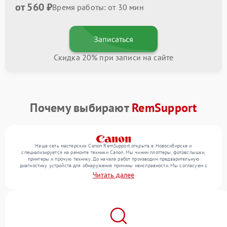
от 560 ₽
Время работы: от 30 мин
Записаться
Скидка 20% при записи на сайте
Почему выбирают
RemSupport
Наша сеть мастерских Canon RemSupport открыта в Новосибирске и
специализируется на ремонте техники Canon. Мы чиним плоттеры, фотовспышки,
принтеры и прочую технику. До начала работ производим предварительную
диагностику устройств для обнаружения причины неисправности. Мы согласуем с
клиентом состав необходимых операций и их стоимость, затем реализуем ремонт с
Читать далее
заменой деталей по необходимости. После работ проверяем качество оказанных
услуг итоговым тестированием всех режимов техники.