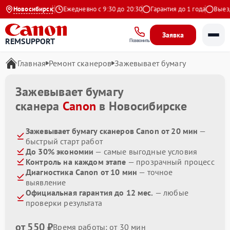
4.9 на Яндекс
Новосибирск
Ежедневно с 9:30 до 20:30
Гарантия до 1 года
Выезд м
Заявка
REMSUPPORT
Позвонить
Главная
Ремонт сканеров
Зажевывает бумагу
Зажевывает бумагу
сканера
Canon
в Новосибирске
Зажевывает бумагу сканеров Canon от 20 мин
—
быстрый старт работ
До 30% экономии
— самые выгодные условия
Контроль на каждом этапе
— прозрачный процесс
Диагностика Canon от 10 мин
— точное
выявление
Официальная гарантия до 12 мес.
— любые
проверки результата
от 550 ₽
Время работы: от 30 мин