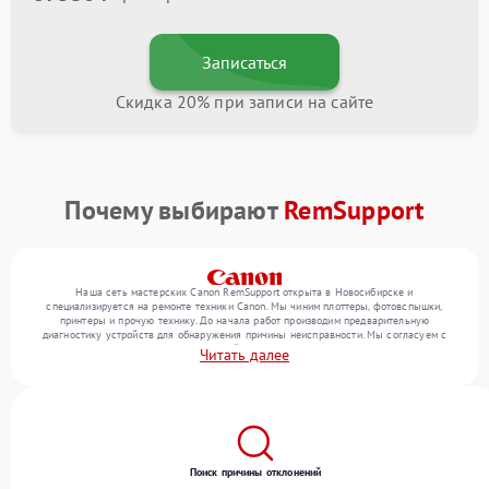
Записаться
Скидка 20% при записи на сайте
Почему выбирают
RemSupport
Наша сеть мастерских Canon RemSupport открыта в Новосибирске и
специализируется на ремонте техники Canon. Мы чиним плоттеры, фотовспышки,
принтеры и прочую технику. До начала работ производим предварительную
диагностику устройств для обнаружения причины неисправности. Мы согласуем с
клиентом состав необходимых операций и их стоимость, затем реализуем ремонт с
Читать далее
заменой деталей по необходимости. После работ проверяем качество оказанных
услуг итоговым тестированием всех режимов техники.
Поиск причины отклонений