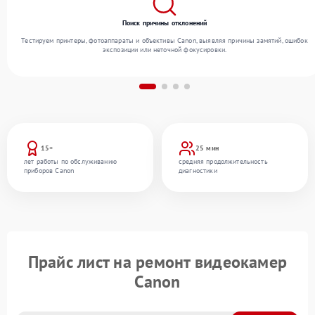
Поиск причины отклонений
Тестируем принтеры, фотоаппараты и объективы Canon, выявляя причины замятий, ошибок
экспозиции или неточной фокусировки.
15+
25 мин
лет работы по обслуживанию
средняя продолжительность
приборов Canon
диагностики
Прайс лист на ремонт видеокамер
Canon