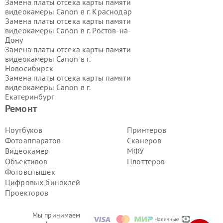
Замена платы отсека карты памяти
видеокамеры Canon в г.
Краснодар
Замена платы отсека карты памяти
видеокамеры Canon в г.
Ростов-на-
Дону
Замена платы отсека карты памяти
видеокамеры Canon в г.
Новосибирск
Замена платы отсека карты памяти
видеокамеры Canon в г.
Екатеринбург
Замена платы отсека карты памяти
Ремонт
видеокамеры Canon в г.
Казань
Замена платы отсека карты памяти
Ноутбуков
Принтеров
видеокамеры Canon в г.
Воронеж
Фотоаппаратов
Сканеров
Замена платы отсека карты памяти
Видеокамер
МФУ
видеокамеры Canon в г.
Волгоград
Объективов
Плоттеров
Замена платы отсека карты памяти
Фотовспышек
видеокамеры Canon в г.
Самара
Замена платы отсека карты памяти
Цифровых биноклей
видеокамеры Canon в г.
Пермь
Проекторов
Замена платы отсека карты памяти
видеокамеры Canon в г.
Красноярск
Мы принимаем
Замена платы отсека карты памяти