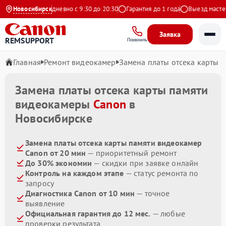
а Яндекс
Новосибирск
Ежедневно с 9:30 до 20:30
Гарантия до 1 года
Выезд мастера 
Заявка
REMSUPPORT
Позвонить
Главная
Ремонт видеокамер
Замена платы отсека карты 
Замена платы отсека карты памяти
видеокамеры
Canon
в
Новосибирске
Замена платы отсека карты памяти видеокамер
Canon от 20 мин
— приоритетный ремонт
До 30% экономии
— скидки при заявке онлайн
Контроль на каждом этапе
— статус ремонта по
запросу
Диагностика Canon от 10 мин
— точное
выявление
Официальная гарантия до 12 мес.
— любые
проверки результата