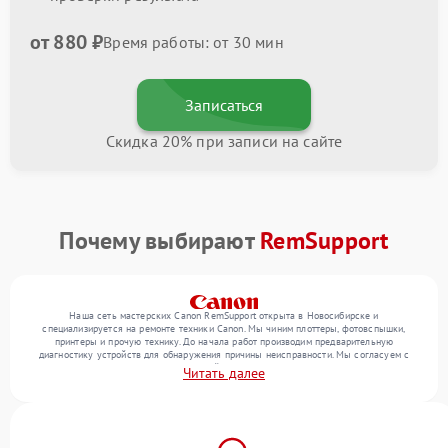
от 880 ₽
Время работы: от 30 мин
Записаться
Скидка 20% при записи на сайте
Почему выбирают
RemSupport
Наша сеть мастерских Canon RemSupport открыта в Новосибирске и
специализируется на ремонте техники Canon. Мы чиним плоттеры, фотовспышки,
принтеры и прочую технику. До начала работ производим предварительную
диагностику устройств для обнаружения причины неисправности. Мы согласуем с
клиентом состав необходимых операций и их стоимость, затем реализуем ремонт с
Читать далее
заменой деталей по необходимости. После работ проверяем качество оказанных
услуг итоговым тестированием всех режимов техники.